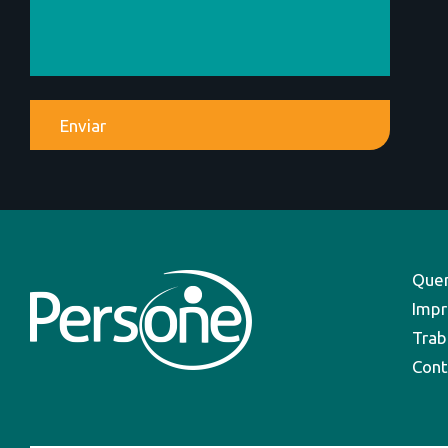
Que
Impr
Trab
Cont